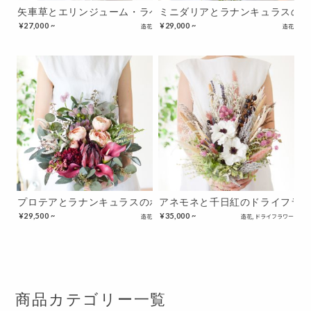
矢車草とエリンジューム・ラベンダーのブーケ
ミニダリアとラナンキュラスの
¥
27,000 ~
¥
29,000 ~
造花
造花
プロテアとラナンキュラスのボルドーブーケ
アネモネと千日紅のドライフラ
¥
29,500 ~
¥
35,000 ~
造花
造花
,
ドライフラワー
商品カテゴリー一覧