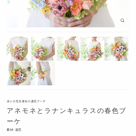
淡い小花を束ねた造花ブーケ
アネモネとラナンキュラスの春色ブ
ーケ
素材:
造花